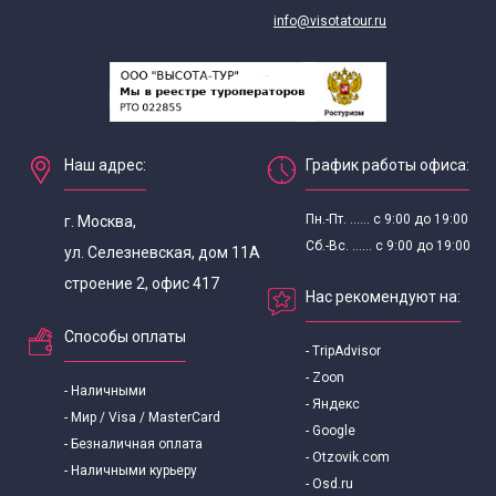
info@visotatour.ru
Наш адрес:
График работы офиса:
Пн.-Пт. ...... с 9:00 до 19:00
г. Москва,
Сб.-Вс. ...... с 9:00 до 19:00
ул. Селезневская, дом 11А
строение 2, офис 417
Нас рекомендуют на:
Способы оплаты
- TripAdvisor
- Zoon
- Наличными
- Яндекс
- Мир / Visa / MasterCard
- Google
- Безналичная оплата
- Otzovik.com
- Наличными курьеру
- Osd.ru