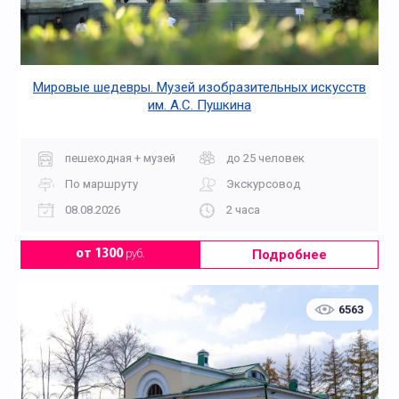
Мировые шедевры. Музей изобразительных искусств
им. А.С. Пушкина
пешеходная + музей
до 25 человек
По маршруту
Экскурсовод
08.08.2026
2 часа
Подробнее
от 1300
руб.
6563