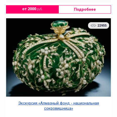
Подробнее
от 2000
руб.
22955
Экскурсия «Алмазный фонд - национальная
сокровищница»