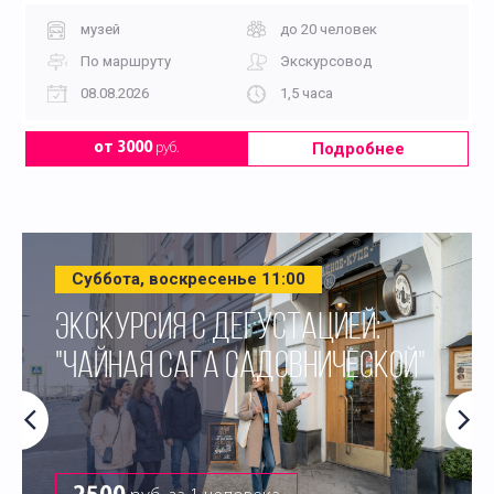
музей
до 20 человек
По маршруту
Экскурсовод
08.08.2026
1,5 часа
Подробнее
от 3000
руб.
Суббота, воскресенье 11:00
ЭКСКУРСИЯ С ДЕГУСТАЦИЕЙ:
"ЧАЙНАЯ САГА САДОВНИЧЕСКОЙ"