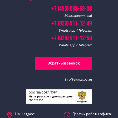
Экскурсии для школьников в марте
+7 (495) 088-68-58
Многоканальный
Экскурсии для школьников в ноябре
+7 (926) 511-12-49
Whats App / Telegram
Экскурсии для школьников в октябре
+7 (926) 511-12-59
Whats App / Telegram
Экскурсии для школьников в сентябре
Обратный звонок
Экскурсии в особняки Москвы
Экскурсии в парки Москвы
info@visotatour.ru
Экскурсии для школьников на майские праздники
Экскурсии по усадьбам Москвы
Наш адрес:
График работы офиса: