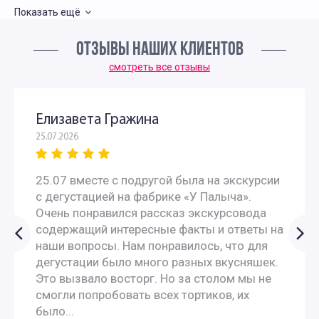
Показать ещё
Интересные экскурсии для 5 класса в Москве
ОТЗЫВЫ НАШИХ КЛИЕНТОВ
Интересные экскурсии для школьников 6 класса в
смотреть все отзывы
Москве
Елизавета Гражина
Экскурсии для школьников 7 класса в Москве
25.07.2026
Экскурсии для школьников летом
25.07 вместе с подругой была на экскурсии
с дегустацией на фабрике «У Палыча».
Экскурсии на английском языке для школьников
Очень понравился рассказ экскурсовода
содержащий интересные факты и ответы на
наши вопросы. Нам понравилось, что для
Экскурсии для школьников на каникулы
дегустации было много разных вкусняшек.
Это вызвало восторг. Но за столом мы не
Экскурсии на природу школьников
смогли попробовать всех тортиков, их
было...