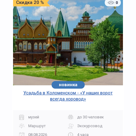
Скидка 20 %
0
новинка
Усадьба в Коломенском - «У наших ворот
всегда хоровод»
музей
до 30 человек
Маршрут
Экскурсовод
08.08.2026
4 часа