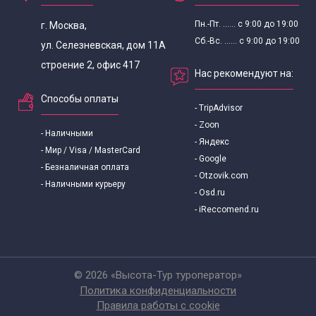
Пн.-Пт. ...... с 9:00 до 19:00
г. Москва,
Сб.-Вс. ...... с 9:00 до 19:00
ул. Селезневская, дом 11А
строение 2, офис 417
Нас рекомендуют на:
Способы оплаты
- TripAdvisor
- Zoon
- Наличными
- Яндекс
- Мир / Visa / MasterCard
- Google
- Безналичная оплата
- Otzovik.com
- Наличными курьеру
- Osd.ru
- iReccomend.ru
© 2026 «Высота-Тур туроператор»
Политика конфиденциальности
Правила работы с cookie