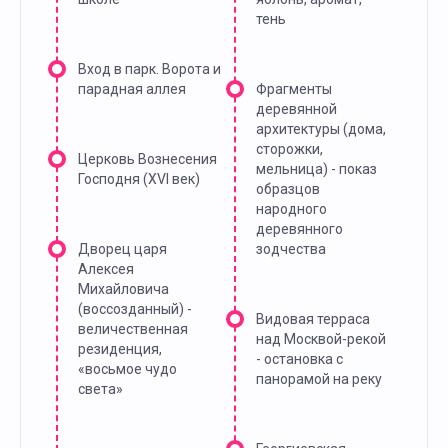
тень
Вход в парк. Ворота и
парадная аллея
Фрагменты
деревянной
архитектуры (дома,
сторожки,
Церковь Вознесения
мельница) - показ
Господня (XVI век)
образцов
народного
деревянного
Дворец царя
зодчества
Алексея
Михайловича
(воссозданный) -
Видовая терраса
величественная
над Москвой-рекой
резиденция,
- остановка с
«восьмое чудо
панорамой на реку
света»