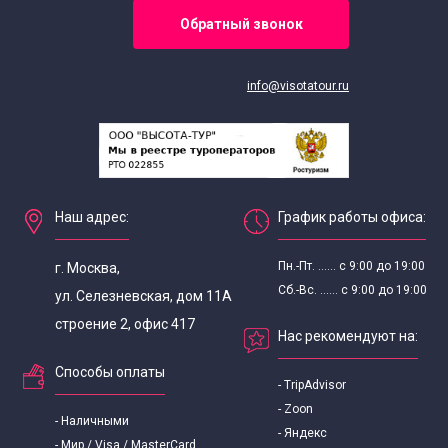
Обратный звонок
info@visotatour.ru
Наш адрес:
График работы офиса:
Пн.-Пт. ...... с 9:00 до 19:00
г. Москва,
Сб.-Вс. ...... с 9:00 до 19:00
ул. Селезневская, дом 11А
строение 2, офис 417
Нас рекомендуют на:
Способы оплаты
- TripAdvisor
- Zoon
- Наличными
- Яндекс
- Мир / Visa / MasterCard