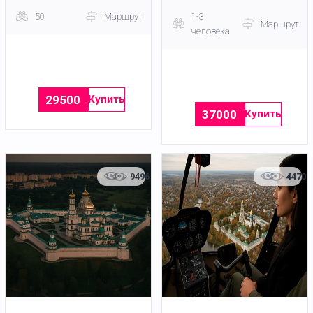
50
Маршрут
1-3
Маршрут
человека
29500
Купить
37000
Купить
9496
4470