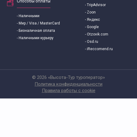
Способы оплаты
- TripAdvisor
- Zoon
- Наличными
- Яндекс
- Мир / Visa / MasterCard
- Google
- Безналичная оплата
- Otzovik.com
- Наличными курьеру
- Osd.ru
- iReccomend.ru
© 2026 «Высота-Тур туроператор»
Политика конфиденциальности
Правила работы с cookie