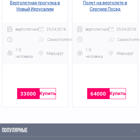
Вертолетная прогулка в
Полет на вертолете в
Новый Иерусалим
Сергиев Посад
вертолетная
25.04.2018
вертолетная
25.04.2018
Самостоятельно
Самостояте
1-3
1-3
Маршрут
Маршрут
человека
человека
33000
64000
Купить
Купить
ПОПУЛЯРНЫЕ