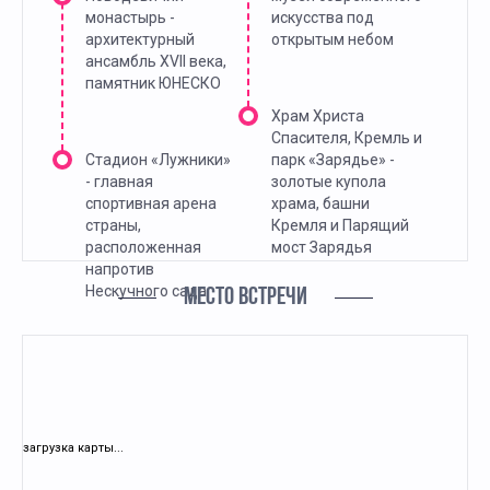
монастырь -
искусства под
архитектурный
открытым небом
ансамбль XVII века,
памятник ЮНЕСКО
Храм Христа
Спасителя, Кремль и
Стадион «Лужники»
парк «Зарядье» -
- главная
золотые купола
спортивная арена
храма, башни
страны,
Кремля и Парящий
расположенная
мост Зарядья
напротив
Нескучного сада
МЕСТО ВСТРЕЧИ
загрузка карты...