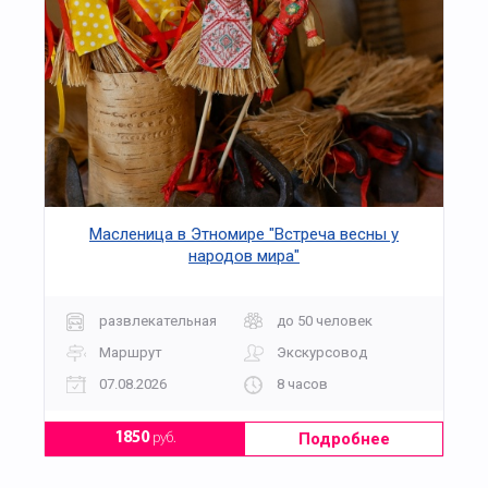
Масленица в Этномире "Встреча весны у
народов мира"
развлекательная
до 50 человек
Маршрут
Экскурсовод
07.08.2026
8 часов
Подробнее
1850
руб.