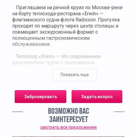
Приглашаем на речной круиз по Москве-реке
на борту теплохода-ресторана «Erwin» —
флагманского судна флота Radisson. Прогулка
проходит по маршруту через центр столицы и
совмещает экскурсионный формат с
полноценным гастрономическим
обслуживанием.
Теплоход «Erwin» — это современное
двухпалубное судно с панорамным
остеклением, открытой террасой, дизайнерским
интерьером и ресторанной кухней морской
Показать еще
специализации. На борту гостям доступно меню
от ресторанной группы Erwin, известной
широким выбором рыбы и морепродуктов, а
Забронировать
Задать вопрос
также авторскими напитками. Обслуживание
осуществляется в формате à la carte.
ВОЗМОЖНО ВАС
Маршрут охватывает главные
ЗАИНТЕРЕСУЕТ
достопримечательности города: гостиница
смотреть все предложения
«Украина», Москва-Сити, Кутузовский проспект,
Новодевичий монастырь, стадион «Лужники»,