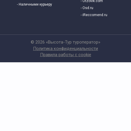
- Otzovik.com
- Наличными курьеру
- Osd.ru
- iReccomend.ru
© 2026 «Высота-Тур туроператор»
Политика конфиденциальности
Правила работы с cookie