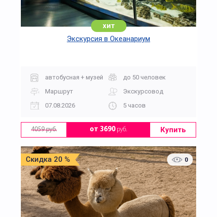
хит
Экскурсия в Океанариум
автобусная + музей
до 50 человек
Маршрут
Экскурсовод
07.08.2026
5 часов
Купить
от 3690
руб.
4059 руб.
Скидка 20 %
0