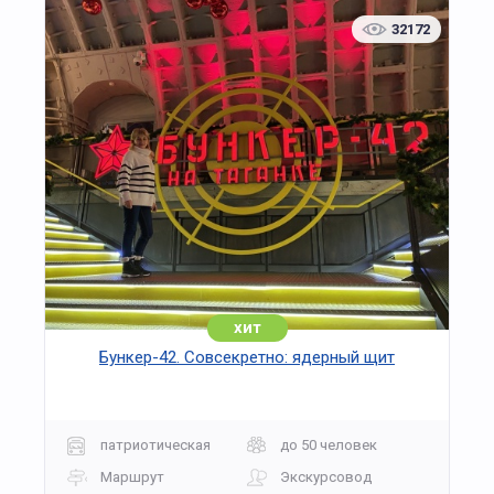
Воробьёвы горы, Кремль, храм Христа
32172
Спасителя, парк «Зарядье», собор Василия
Блаженного. Пассажиры могут наблюдать за
архитектурой Москвы с воды — в комфорте и
без суеты.
На теплоходе предусмотрены зоны для
ужинов, переговоров, праздников и
неформальных встреч. Работает
аудиосопровождение на русском языке. На
борту — система климат-контроля, бар,
отдельные зоны с мягкой мебелью, бесплатный
Wi-Fi. Возможна аренда отдельных залов и
полное бронирование судна под мероприятие.
хит
Отправление — ежедневно от причала
Бункер-42. Совсекретно: ядерный щит
«Гостиница Украина», рядом со станцией метро
«Киевская».
патриотическая
до 50 человек
Маршрут
Экскурсовод