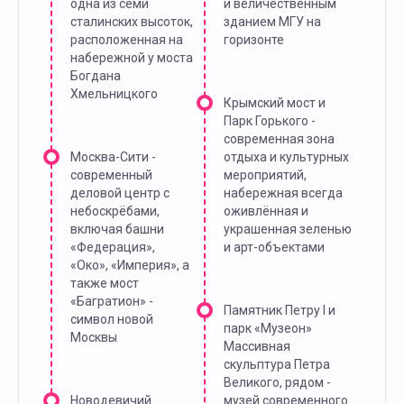
одна из семи
и величественным
сталинских высоток,
зданием МГУ на
расположенная на
горизонте
набережной у моста
Богдана
Хмельницкого
Крымский мост и
Парк Горького -
современная зона
Москва-Сити -
отдыха и культурных
современный
мероприятий,
деловой центр с
набережная всегда
небоскрёбами,
оживлённая и
включая башни
украшенная зеленью
«Федерация»,
и арт-объектами
«Око», «Империя», а
также мост
«Багратион» -
Памятник Петру I и
символ новой
парк «Музеон»
Москвы
Массивная
скульптура Петра
Великого, рядом -
Новодевичий
музей современного