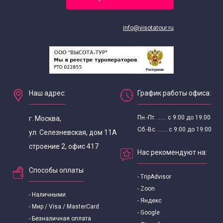
info@visotatour.ru
Наш адрес:
График работы офиса:
Пн.-Пт. ...... с 9:00 до 19:00
г. Москва,
Сб.-Вс. ...... с 9:00 до 19:00
ул. Селезневская, дом 11А
строение 2, офис 417
Нас рекомендуют на:
Способы оплаты
- TripAdvisor
- Zoon
- Наличными
- Яндекс
- Мир / Visa / MasterCard
- Google
- Безналичная оплата