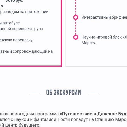
3090 руб.
но
урсоводом на протяжении
Интерактивный брифин
м автобусе
анной перевозки групп
Научно-игровой блок «
тскую перевозку;
Марсе»
платный сопровождающий на
ОБ ЭКСКУРСИИ
ивная новогодняя программа
«Путешествие в Далекое Бу
яется с наукой и фантазией. Гости попадут на Станцию Ма
й центр будущего.