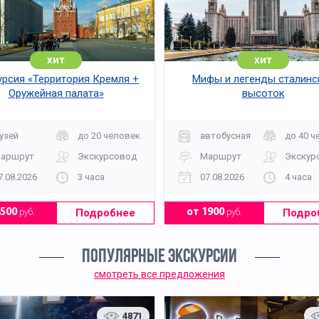
хит
хит
урсия «Территория Кремля +
Мифы и легенды сталинс
Оружейная палата»
высоток
узей
до 20 человек
автобусная
до 40 ч
аршрут
Экскурсовод
Маршрут
Экскур
7.08.2026
3 часа
07.08.2026
4 часа
Подробнее
Подро
4500
руб.
от 1900
руб.
ПОПУЛЯРНЫЕ ЭКСКУРСИИ
смотреть все предложения
4871