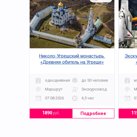
Николо-Угрешский монастырь.
Экску
«Древняя обитель на Угреше»
однодневная
до 50 человек
м
Маршрут
Экскурсовод
М
07.08.2026
4,5 час
0
Подробнее
1890
руб.
11