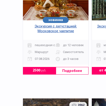
новинка
хит
Экскурсия с дегустацией:
Экск
Московское чаепитие
пешеходная с дегустацией
до 12 человек
м
Маршрут
Самостоятельно
М
07.08.2026
до 3 часов
0
Подробнее
2500
руб.
от 
3962