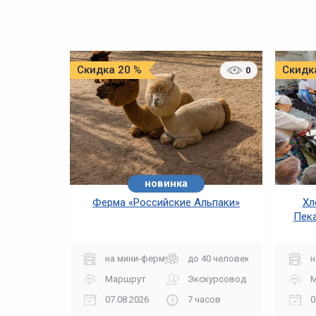
Скидка 20 %
Скидк
0
новинка
Ферма «Российские Альпаки»
Хл
Пека
на мини-ферму
до 40 человек
н
Маршрут
Экскурсовод
07.08.2026
7 часов
0