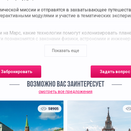
мической миссии и отправятся в захватывающее путешеств
нтерактивными модулями и участие в тематических экспери
и на Марс, какие технологии помогут колонизировать план
и познакомятся с законами физики, астрономии и инжене
Показать еще
формление станции, тематическая музыка, интерактивные
астоящим исследователем, вернувшимся с другой планеты 
Забронировать
Задать вопрос
ольные группы. Проводится в сопровождении опытных эк
ВОЗМОЖНО ВАС ЗАИНТЕРЕСУЕТ
смотреть все предложения
58905