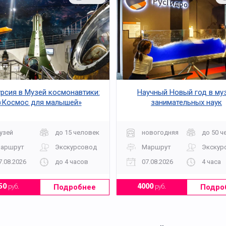
рсия в Музей космонавтики:
Научный Новый год в му
«Космос для малышей»
занимательных наук
"Экспериментаниум"
узей
до 15 человек
новогодняя
до 50 ч
аршрут
Экскурсовод
Маршрут
Экскур
7.08.2026
до 4 часов
07.08.2026
4 часа
Подробнее
Подро
50
руб.
4000
руб.