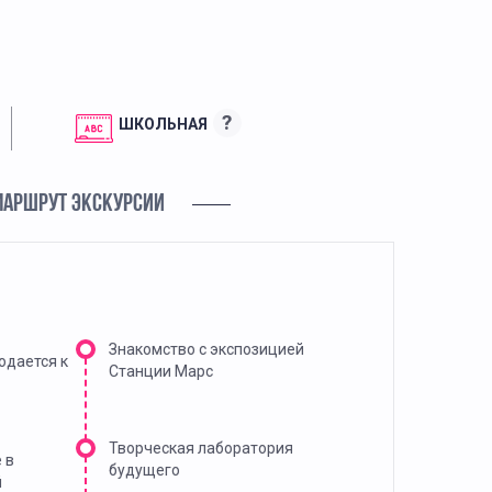
?
ШКОЛЬНАЯ
МАРШРУТ ЭКСКУРСИИ
Знакомство с экспозицией
одается к
Станции Марс
Творческая лаборатория
 в
будущего
й