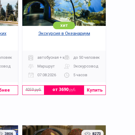
хит
ких
Экскурсия в Океанариум
еловек
автобусная + музей
до 50 человек
совод
Маршрут
Экскурсовод
07.08.2026
5 часов
бнее
Купить
от 3690
руб.
4059 руб.
3806
8273