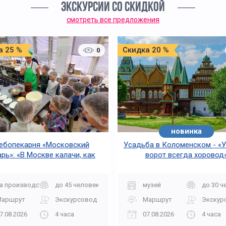
ЭКСКУРСИИ СО СКИДКОЙ
смотреть все предложения
а 25 %
Скидка 20 %
0
новинка
ебопекарня «Московский
Усадьба в Коломенском - «У
рь»: «В Москве калачи, как
ворот всегда хоровод
огонь горячи»
а производство
до 45 человек
музей
до 30 ч
Маршрут
Экскурсовод
Маршрут
Экскур
7.08.2026
4 часа
07.08.2026
4 часа