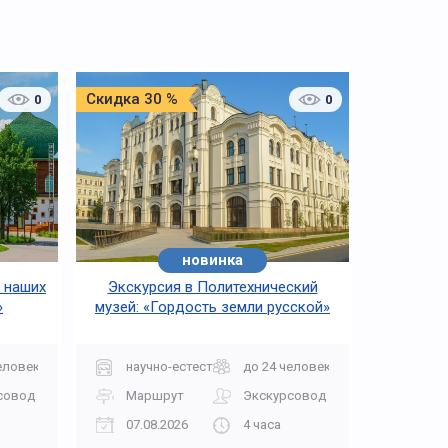
Скидка 30 %
0
0
новинка
 наших
Экскурсия в Политехнический
»
музей: «Гордость земли русской»
еловек
научно-естественная
до 24 человек
совод
Маршрут
Экскурсовод
07.08.2026
4 часа