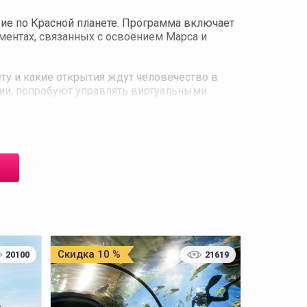
ие по Красной планете. Программа включает
ментах, связанных с освоением Марса и
ету и какие открытия ждут человечество в
рии, попробуют управлять виртуальными
 фотозоны и сюрпризы от космического Деда
с багажом впечатлений и новых знаний.
скурсоводов и педагогов-популяризаторов
Скидка 10 %
20100
21619