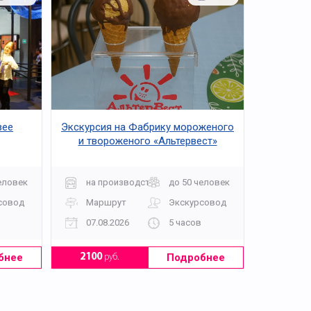
зее
Экскурсия на Фабрику мороженого
и твороженого «Альтервест»
еловек
на производство
до 50 человек
совод
Маршрут
Экскурсовод
07.08.2026
5 часов
бнее
Подробнее
2100
руб.