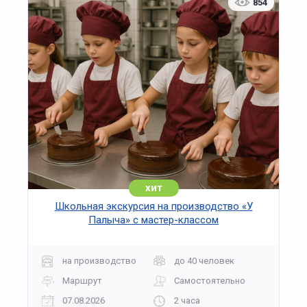
854
«Калечина-Малечина», «Славянский керлинг»,
хороводные игры, обрядовые забавы, метание
метлы и другие активности под руководством
потешников.
Праздник завершится символическим
сожжением соломенного стога как обрядом
очищения и обновления, после чего всех
участников ждёт угощение горячими сладкими
пончиками.
В конце программы каждый гость получит
памятный рождественский подарок от парка
ЭТНОМИР.
хит
Школьная экскурсия на производство «У
Палыча» с мастер-классом
на производство
до 40 человек
Маршрут
Самостоятельно
07.08.2026
2 часа