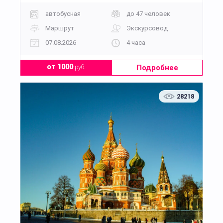
автобусная
до 47 человек
Маршрут
Экскурсовод
07.08.2026
4 часа
Подробнее
от 1000
руб.
28218