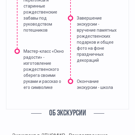
переплясы и
старинные
рождественские
забавы под
Завершение
руководством
экскурсии -
потешников
вручение памятных
рождественских
подарков и общее
фото на фоне
Мастер-класс «Окно
праздничных
радости» -
декораций
изготовление
рождественского
оберега своими
руками и рассказ о
Окончание
его символике
экскурсии - школа
ОБ ЭКСКУРСИИ