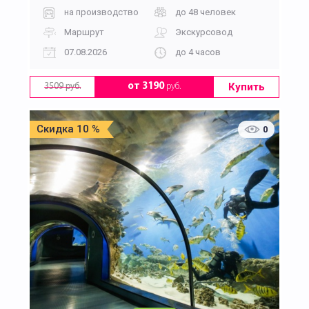
на производство
до 48 человек
Маршрут
Экскурсовод
07.08.2026
до 4 часов
Купить
от 3190
руб.
3509 руб.
Скидка 10 %
0