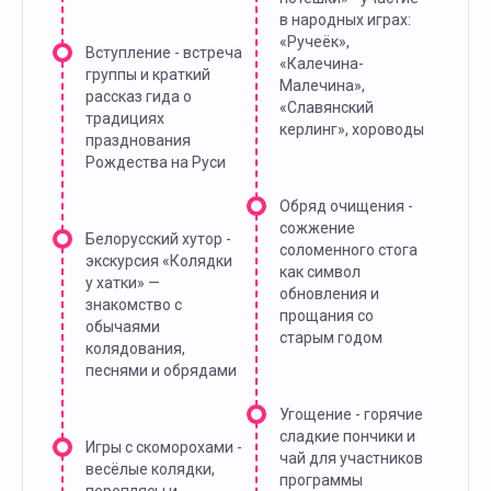
в народных играх:
«Ручеёк»,
Вступление - встреча
«Калечина-
группы и краткий
Малечина»,
рассказ гида о
«Славянский
традициях
керлинг», хороводы
празднования
Рождества на Руси
Обряд очищения -
сожжение
Белорусский хутор -
соломенного стога
экскурсия «Колядки
как символ
у хатки» —
обновления и
знакомство с
прощания со
обычаями
старым годом
колядования,
песнями и обрядами
Угощение - горячие
сладкие пончики и
Игры с скоморохами -
чай для участников
весёлые колядки,
программы