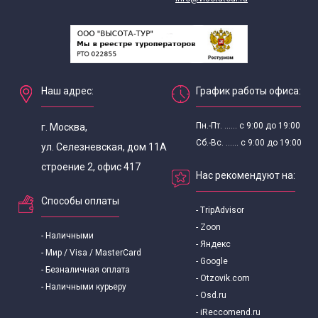
Наш адрес:
График работы офиса:
Пн.-Пт. ...... с 9:00 до 19:00
г. Москва,
Сб.-Вс. ...... с 9:00 до 19:00
ул. Селезневская, дом 11А
строение 2, офис 417
Нас рекомендуют на:
Способы оплаты
- TripAdvisor
- Zoon
- Наличными
- Яндекс
- Мир / Visa / MasterCard
- Google
- Безналичная оплата
- Otzovik.com
- Наличными курьеру
- Osd.ru
- iReccomend.ru