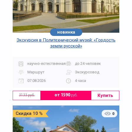
новинка
Экскурсия в Политехнический музей: «Гордость
земли русской»
научно-естественная
до 24 человек
Маршрут
Экскурсовод
07.08.2026
4 часа
Купить
от 1590
руб.
3133 руб.
Скидка 10 %
0