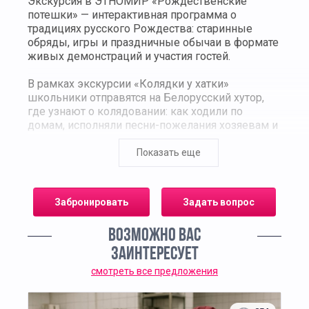
Экскурсия в ЭТНОМИР «Рождественские
потешки» — интерактивная программа о
традициях русского Рождества: старинные
обряды, игры и праздничные обычаи в формате
живых демонстраций и участия гостей.
В рамках экскурсии «Колядки у хатки»
школьники отправятся на Белорусский хутор,
где узнают о колядовании: как ходили по
домам, исполняли песни-пожелания хозяевам и
получали ответные угощения. Скоморохи
проследят, чтобы каждый гость был вовлечён в
Показать еще
веселье.
На мастер-классе «Окно радости» участники
Забронировать
Задать вопрос
изготовят рождественский оберег для дома.
Традиционно его подвешивали у окна или в
ВОЗМОЖНО ВАС
дверях, а накануне следующего Рождества
сжигали и создавали новый, обновляя защиту
ЗАИНТЕРЕСУЕТ
жилища.
смотреть все предложения
Кульминацией станет интерактив
«Рождественские потешки»: «Ручеёк»,