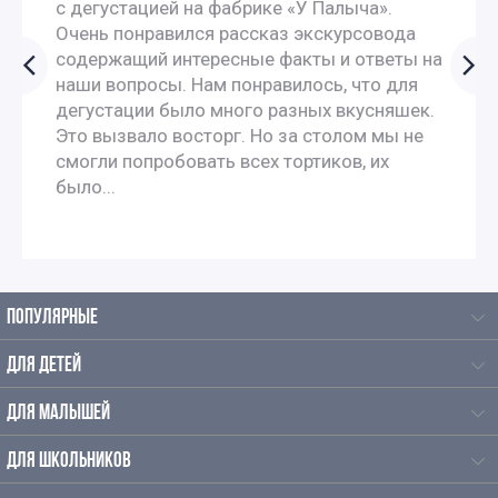
с дегустацией на фабрике «У Палыча».
Экскурсии для школьников 7 класса в Москве
Очень понравился рассказ экскурсовода
содержащий интересные факты и ответы на
наши вопросы. Нам понравилось, что для
Автобусные экскурсии для школьников средней школы
дегустации было много разных вкусняшек.
Это вызвало восторг. Но за столом мы не
Экскурсии для школьников начальных классов
смогли попробовать всех тортиков, их
было...
Однодневные экскурсии для школьников
Познавательные экскурсии для школьников
ПОПУЛЯРНЫЕ
Экскурсии для школьников средних классов
ДЛЯ ДЕТЕЙ
Тематические экскурсии для школьников
ДЛЯ МАЛЫШЕЙ
Экскурсии выходного дня для школьников
ДЛЯ ШКОЛЬНИКОВ