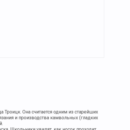
 Троицк. Она считается одним из старейших
язания и производства камвольных (гладких
й.
ска. Школьники увидят, как носок проходит