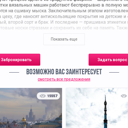
сятки вязальных машин работают беспрерывно в полную м
ются на сшивку мыска. Заключительным этапом изготовлен
еху, где наносят антискользящие покрытия на детские и «
й, второй сорт и брак. И последнее — пришивка этикетки и
товые носки стразами и сохранить их себе на память. Такж
его с собой, чтобы он поучаствовал в конкурсном отборе.
ной фабрики позволит школьникам узнать фабрику изнутр
Показать еще
ум за неделю. Экскурсии проходят по будним дням. Маст
Забронировать
Задать вопрос
ВОЗМОЖНО ВАС ЗАИНТЕРЕСУЕТ
смотреть все предложения
15557