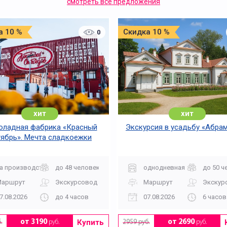
смотреть все предложения
а 10 %
Скидка 10 %
0
хит
хит
ладная фабрика «Красный
Экскурсия в усадьбу «Абра
ябрь». Мечта сладкоежки
а производство
до 48 человек
однодневная
до 50 ч
Маршрут
Экскурсовод
Маршрут
Экскур
7.08.2026
до 4 часов
07.08.2026
6 часов
Купить
от 3190
руб.
от 2690
руб.
.
2959 руб.