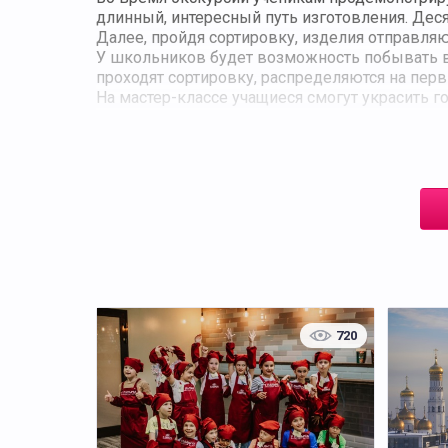
длинный, интересный путь изготовления. Де
Далее, пройдя сортировку, изделия отправля
У школьников будет возможность побывать в ц
проходят сортировку, распределяются на первы
На мастер-классе учащиеся смогут украсить го
можно будет подготовить рисунок и принести 
Экскурсия на производстве Троицкой камволь
историей.
Рекомендации:
На экскурсию просим записываться как миним
720