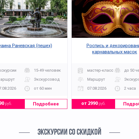
аина Раневская (пешех)
Роспись и декорирован
карнавальных масок
кскурсии
15-49 человек
мастер-класс
до 50 ч
аршрут
Экскурсовод
Маршрут
Экскур
7.08.2026
от 60 мин
07.08.2026
2 часа
Подробнее
Подро
90
руб.
от 2990
руб.
ЭКСКУРСИИ СО СКИДКОЙ