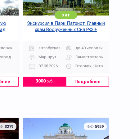
хит
кую
Экскурсия в Парк Патриот: Главный
над
храм Вооруженных Сил РФ +
Музейный комплекс 1418 «Дорога
Памяти»
еловек
автобусная
до 40 человек
совод
Маршрут
Самостоятельно
07.08.2026
Вторник, Четверг, Суббота, Воск
бнее
Подробнее
3000
руб.
3279
5959