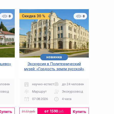
Скидка 30 %
0
0
новинка
мцево»
Экскурсия в Политехнический
музей: «Гордость земли русской»
еловек
научно-естественная
до 24 человек
совод
Маршрут
Экскурсовод
07.08.2026
4 часа
Купить
Купить
от 1590
руб.
3133 руб.