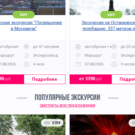
хит
хит
сная экскурсия "Посвящение
Экскурсия на Останкинс
в Москвичи"
телебашню. 337 метров 
Москвой
втобусная
до 47 человек
автобусная + музей
до 20 ч
аршрут
Экскурсовод
Маршрут
Экскур
7.08.2026
4 часа
07.08.2026
5 часов
Подробнее
Подро
90
руб.
от 3390
руб.
ПОПУЛЯРНЫЕ ЭКСКУРСИИ
смотреть все предложения
3759