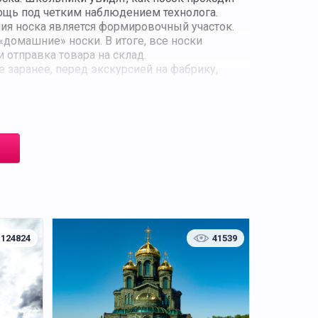
ощь под четким наблюдением технолога.
ия носка является формировочный участок.
домашние» носки. В итоге, все носки
 отправка товара на склад.
е заранее, перед экскурсией на фабрику,
 Победителям подарят приятные подарки.
и и познакомиться с ее многолетней
ер-классы заказываются дополнительно.
124824
41539