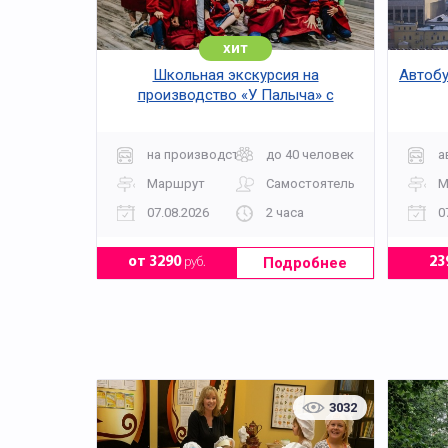
хит
Школьная экскурсия на
Автобу
производство «У Палыча» с
дегустацией
на производство
до 40 человек
а
Маршрут
Самостоятельно
М
07.08.2026
2 часа
0
Подробнее
от 3290
руб.
23
3032