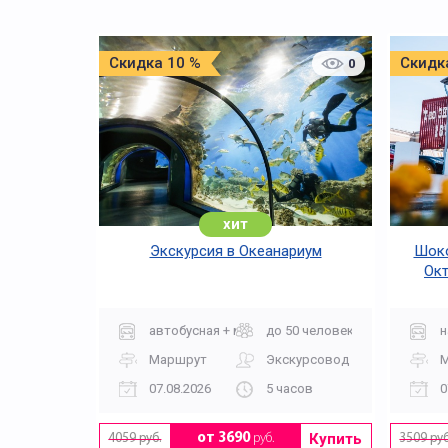
Скидка 10 %
Скидк
0
хит
Экскурсия в Океанариум
Шоко
Окт
автобусная + музей
до 50 человек
н
Маршрут
Экскурсовод
07.08.2026
5 часов
0
Купить
от 3690
руб.
4059 руб.
3509 руб