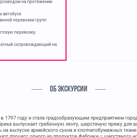
урсоводом на протяжении
м автобусе
анной перевозки групп
тскую перевозку;
платный сопровождающий на
ОБ ЭКСКУРСИИ
в 1797 году и стала градообразующим предприятием города
брика выпускает гребённую ленту, шерстяную пряжу для в
ь на выпуске армейского сукна и хлопчатобумажных ткане
ют процесс одного из продуктов фабрики – шерстяного но