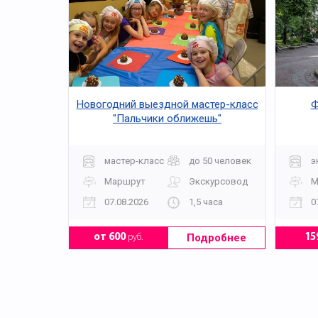
Новогодний выездной мастер-класс
Ф
"Пальчики оближешь"
мастер-класс
до 50 человек
э
Маршрут
Экскурсовод
М
07.08.2026
1,5 часа
0
Подробнее
от 600
руб.
15