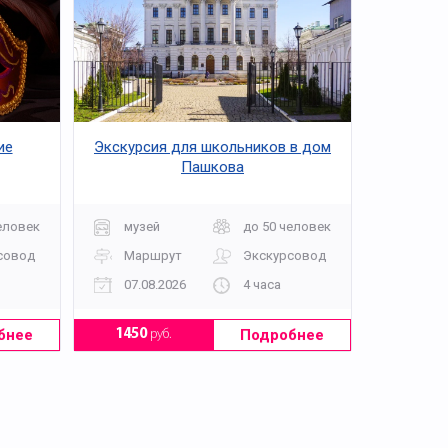
ие
Экскурсия для школьников в дом
Пашкова
еловек
музей
до 50 человек
совод
Маршрут
Экскурсовод
07.08.2026
4 часа
бнее
Подробнее
1450
руб.