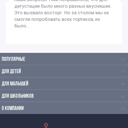
фабрику
дегустации было много разных вкусняшек.
Это вызвало восторг. Но за столом мы не
Экскурсии для школьников 5 класса на производство в
смогли попробовать всех тортиков, их
было...
Москве
Интересные экскурсии для школьников 6 класса в
Москве
ПОПУЛЯРНЫЕ
Экскурсии на производство для 8 класса
ДЛЯ ДЕТЕЙ
ДЛЯ МАЛЫШЕЙ
Автобусные экскурсии по Москве для школьников
ДЛЯ ШКОЛЬНИКОВ
Автобусные экскурсии для школьников средней школы
О КОМПАНИИ
Интерактивные экскурсии для школьников в Москве