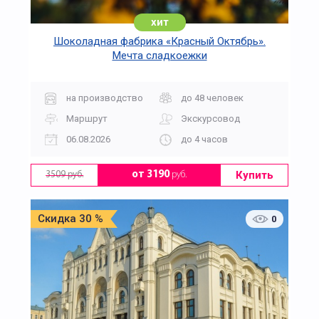
хит
Шоколадная фабрика «Красный Октябрь».
Мечта сладкоежки
на производство
до 48 человек
Маршрут
Экскурсовод
06.08.2026
до 4 часов
Купить
от 3190
руб.
3509 руб.
Скидка 30 %
0