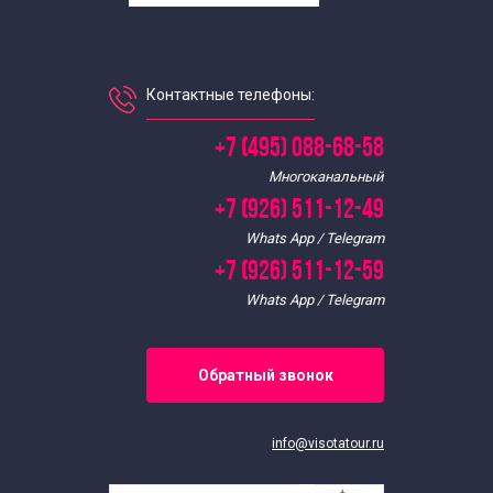
Экскурсии выходного дня для школьников
Выездные экскурсии для школьников
Контактные телефоны:
+7 (495) 088-68-58
Интересные
Многоканальный
Экскурсии для школьников
+7 (926) 511-12-49
Whats App / Telegram
+7 (926) 511-12-59
Whats App / Telegram
Обратный звонок
info@visotatour.ru