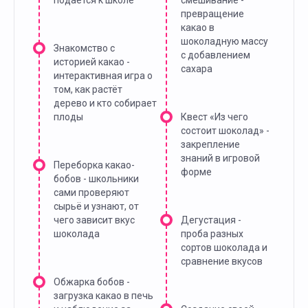
подается к школе
смешивание -
превращение
какао в
шоколадную массу
Знакомство с
с добавлением
историей какао -
сахара
интерактивная игра о
том, как растёт
дерево и кто собирает
плоды
Квест «Из чего
состоит шоколад» -
закрепление
знаний в игровой
Переборка какао-
форме
бобов - школьники
сами проверяют
сырьё и узнают, от
чего зависит вкус
Дегустация -
шоколада
проба разных
сортов шоколада и
сравнение вкусов
Обжарка бобов -
загрузка какао в печь