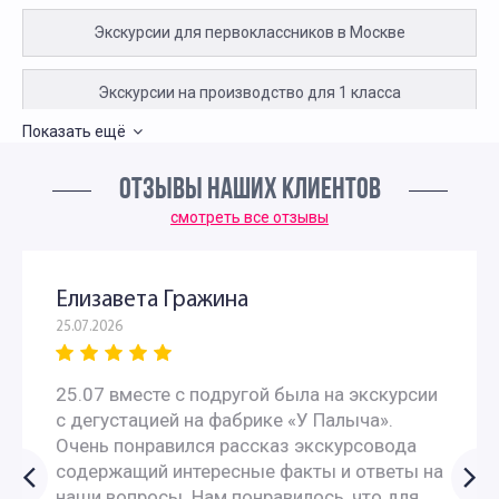
Экскурсии для первоклассников в Москве
Экскурсии на производство для 1 класса
Показать ещё
Необычные экскурсии для первоклассников
ОТЗЫВЫ НАШИХ КЛИЕНТОВ
Интересные экскурсии для детей в Москве 2 класс
смотреть все отзывы
Экскурсии для детей 3 класса
Елизавета Гражина
25.07.2026
Экскурсии для школьников 4 класса
25.07 вместе с подругой была на экскурсии
Интересные экскурсии для 5 класса в Москве
с дегустацией на фабрике «У Палыча».
Очень понравился рассказ экскурсовода
Экскурсии для школьников 5 класса в Москве на
содержащий интересные факты и ответы на
наши вопросы. Нам понравилось, что для