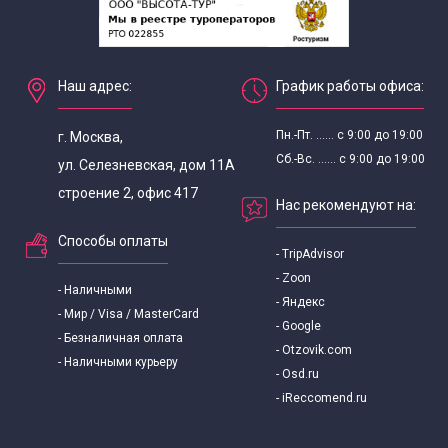
Наш адрес:
График работы офиса:
Пн.-Пт. ...... с 9:00 до 19:00
г. Москва,
Сб.-Вс. ...... с 9:00 до 19:00
ул. Селезневская, дом 11А
строение 2, офис 417
Нас рекомендуют на:
Способы оплаты
- TripAdvisor
- Zoon
- Наличными
- Яндекс
- Мир / Visa / MasterCard
- Google
- Безналичная оплата
- Otzovik.com
- Наличными курьеру
- Osd.ru
- iReccomend.ru