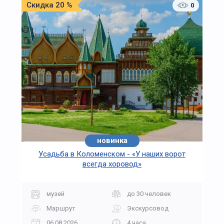
Скидка 20 %
0
новинка
Усадьба в Коломенском - «У наших ворот
всегда хоровод»
музей
до 30 человек
Маршрут
Экскурсовод
06.08.2026
4 часа