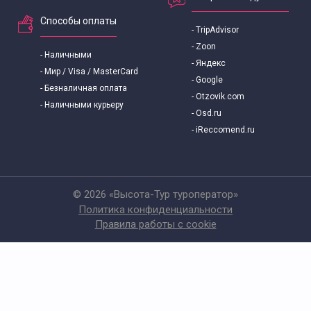
Способы оплаты
- TripAdvisor
- Zoon
- Наличными
- Яндекс
- Мир / Visa / MasterCard
- Google
- Безналичная оплата
- Otzovik.com
- Наличными курьеру
- Osd.ru
- iReccomend.ru
© 2026 «Высота-Тур туроператор»
Политика конфиденциальности
Правила работы с cookie