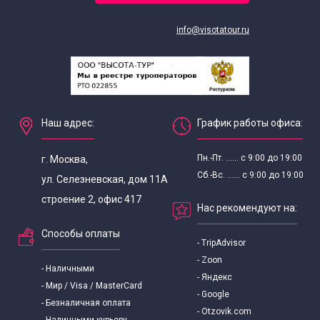
info@visotatour.ru
Наш адрес:
График работы офиса:
Пн.-Пт. ...... с 9:00 до 19:00
г. Москва,
Сб.-Вс. ...... с 9:00 до 19:00
ул. Селезневская, дом 11А
строение 2, офис 417
Нас рекомендуют на:
Способы оплаты
- TripAdvisor
- Zoon
- Наличными
- Яндекс
- Мир / Visa / MasterCard
- Google
- Безналичная оплата
- Otzovik.com