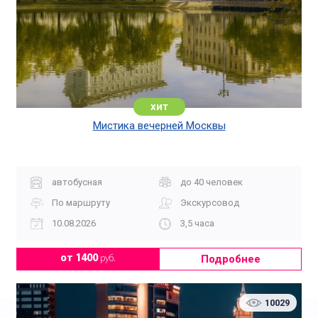
хит
Мистика вечерней Москвы
автобусная
до 40 человек
По маршруту
Экскурсовод
10.08.2026
3,5 часа
Подробнее
от 1400
руб.
10029