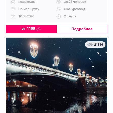
пешеходная
до 25 человек
По маршруту
Экскурсовод
10.08.2026
2,5 часа
Подробнее
от 1100
руб.
21816