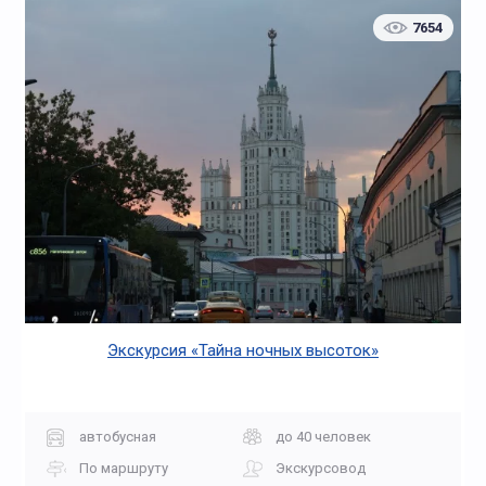
7654
Экскурсия «Тайна ночных высоток»
автобусная
до 40 человек
По маршруту
Экскурсовод