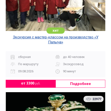
хит
Экскурсия с мастер-классом на производство «У
Палыча»
сборная
до 40 человек
По маршруту
Экскурсовод
09.08.2026
90 минут
Подробнее
от 3300
руб.
22977