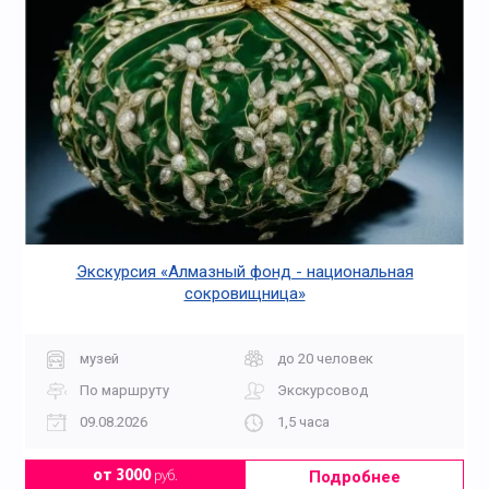
Экскурсия «Алмазный фонд - национальная
сокровищница»
музей
до 20 человек
По маршруту
Экскурсовод
09.08.2026
1,5 часа
Подробнее
от 3000
руб.