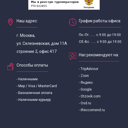
Наш адрес:
График работы офиса:
Пн.-Пт. ...... с 9:00 до 19:00
г. Москва,
Сб.-Вс. ...... с 9:00 до 19:00
ул. Селезневская, дом 11А
строение 2, офис 417
Нас рекомендуют на:
Способы оплаты
- TripAdvisor
- Zoon
- Наличными
- Яндекс
- Мир / Visa / MasterCard
- Google
- Безналичная оплата
- Otzovik.com
- Наличными курьеру
- Osd.ru
- iReccomend.ru