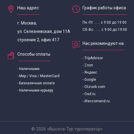
Наш адрес:
График работы офиса:
Пн.-Пт. ...... с 9:00 до 19:00
г. Москва,
Сб.-Вс. ...... с 9:00 до 19:00
ул. Селезневская, дом 11А
строение 2, офис 417
Нас рекомендуют на:
Способы оплаты
- TripAdvisor
- Zoon
- Наличными
- Яндекс
- Мир / Visa / MasterCard
- Google
- Безналичная оплата
- Otzovik.com
- Наличными курьеру
- Osd.ru
- iReccomend.ru
© 2026 «Высота-Тур туроператор»