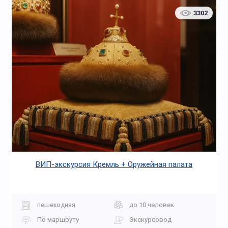
3302
ВИП-экскурсия Кремль + Оружейная палата
пешеходная
до 10 человек
По маршруту
Экскурсовод