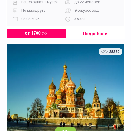
пешеходная + музей
до 22 человек
По маршруту
Экскурсовод
08.08.2026
3 часа
Подробнее
от 1700
руб.
28220
хит