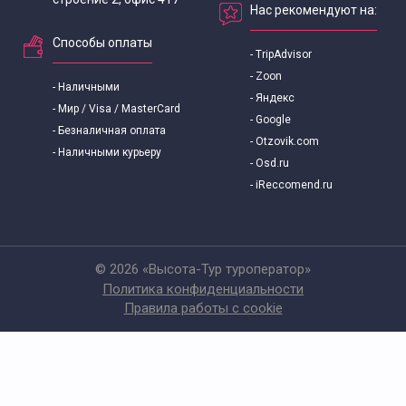
Нас рекомендуют на:
Способы оплаты
- TripAdvisor
- Zoon
- Наличными
- Яндекс
- Мир / Visa / MasterCard
- Google
- Безналичная оплата
- Otzovik.com
- Наличными курьеру
- Osd.ru
- iReccomend.ru
© 2026 «Высота-Тур туроператор»
Политика конфиденциальности
Правила работы с cookie