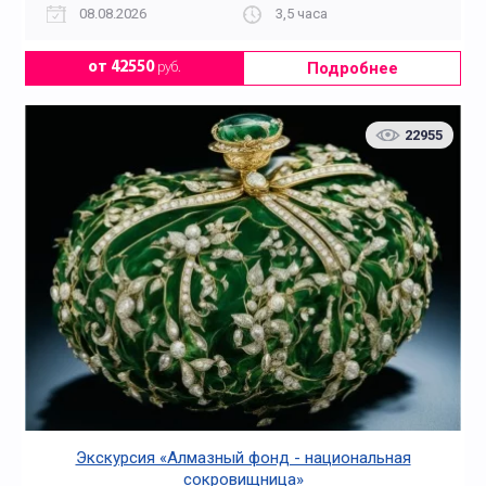
08.08.2026
3,5 часа
Подробнее
от 42550
руб.
22955
Экскурсия «Алмазный фонд - национальная
сокровищница»