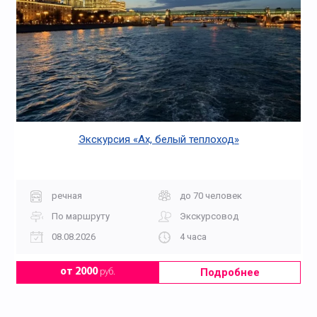
Экскурсия «Ах, белый теплоход»
речная
до 70 человек
По маршруту
Экскурсовод
08.08.2026
4 часа
Подробнее
от 2000
руб.