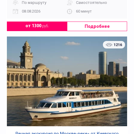
По маршруту
Самостоятельно
08.08.2026
60 минут
Подробнее
от 1300
руб.
1216
Речная экскурсия по Москве-реке» от Киевского