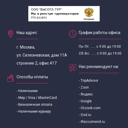
Наш адрес:
График работы офиса:
Пн.-Пт. ...... с 9:00 до 19:00
г. Москва,
Сб.-Вс. ...... с 9:00 до 19:00
ул. Селезневская, дом 11А
строение 2, офис 417
Нас рекомендуют на:
Способы оплаты
- TripAdvisor
- Zoon
- Наличными
- Яндекс
- Мир / Visa / MasterCard
- Google
- Безналичная оплата
- Otzovik.com
- Наличными курьеру
- Osd.ru
- iReccomend.ru
© 2026 «Высота-Тур туроператор»
Политика конфиденциальности