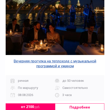
Вечерняя прогулка на теплоходе с музыкальной
программой и ужином
речная
до 50 человек
По маршруту
Самостоятельно
08.08.2026
3 часа
Подробнее
от 2100
руб.