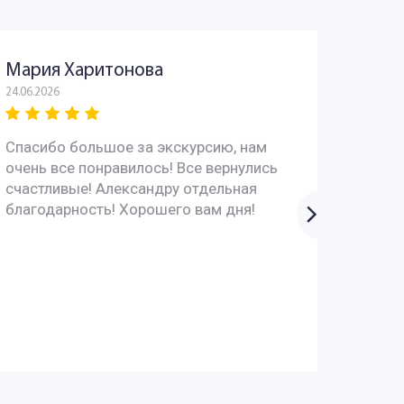
Мария Харитонова
Юрий
24.06.2026
03.06.202
Спасибо большое за экскурсию, нам
Всё пр
очень все понравилось! Все вернулись
интере
счастливые! Александру отдельная
вопрос
благодарность! Хорошего вам дня!
супер!