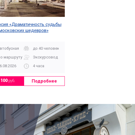
рсия «Драматичность судьбы
московских шедевров»
втобусная
до 40 человек
о маршруту
Экскурсовод
6.08.2026
4 часа
Подробнее
1100
руб.