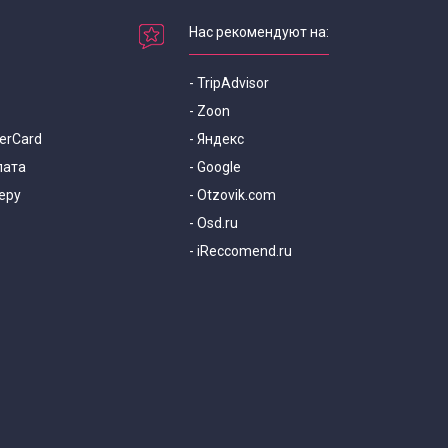
Нас рекомендуют на:
- TripAdvisor
- Zoon
terCard
- Яндекс
лата
- Google
еру
- Otzovik.com
- Osd.ru
- iReccomend.ru