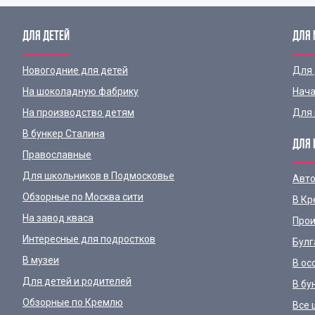
ДЛЯ ДЕТЕЙ
ДЛЯ
Новогодние для детей
Для
На шоколадную фабрику
Нача
На производство детям
Для 
В бункер Сталина
ДЛЯ 
Православные
Для школьников в Подмосковье
Авто
Обзорные по Москва сити
В Кр
На завод кваса
Прои
Интересные для подростков
Булг
В музеи
В ос
Для детей и родителей
В бу
Обзорные по Кремлю
Все 