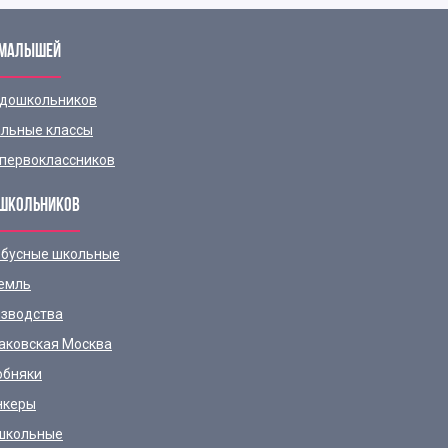
 МАЛЫШЕЙ
 дошкольников
льные классы
первоклассников
ШКОЛЬНИКОВ
бусные школьные
емль
зводства
аковская Москва
обняки
нкеры
школьные