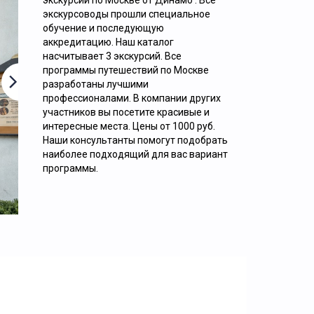
экскурсии по Москве от Динамо . Все
экскурсоводы прошли специальное
ОБЗОРНАЯ ЭКСКУРСИЯ «9 ЛИЦ
обучение и последующую
аккредитацию. Наш каталог
НАСТОЯЩЕЙ МОСКВЫ»
насчитывает 3 экскурсий. Все
программы путешествий по Москве
разработаны лучшими
профессионалами. В компании других
участников вы посетите красивые и
интересные места. Цены от 1000 руб.
Наши консультанты помогут подобрать
наиболее подходящий для вас вариант
2000
руб. за 1 человека
программы.
Подробнее.