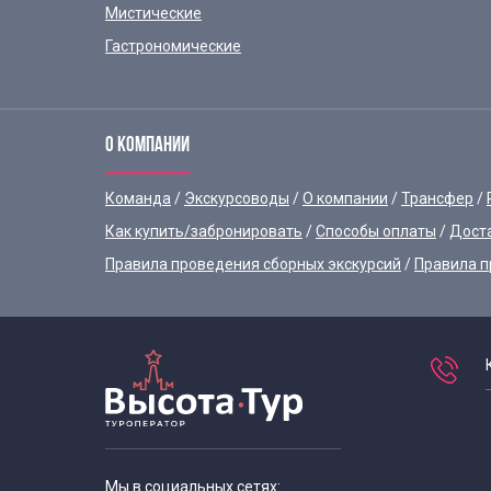
Мистические
Гастрономические
О КОМПАНИИ
Команда
Экскурсоводы
О компании
Трансфер
Как купить/забронировать
Способы оплаты
Дост
Правила проведения сборных экскурсий
Правила п
Мы в социальных сетях: