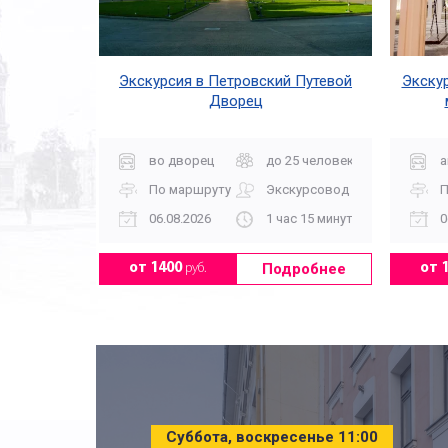
Экскурсия в Петровский Путевой
Экску
Дворец
во дворец
до 25 человек
а
По маршруту
Экскурсовод
П
06.08.2026
1 час 15 минут
0
Подробнее
от 1400
руб.
от 
Суббота, воскресенье 11:00