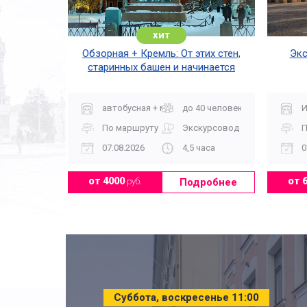
хит
Обзорная + Кремль: От этих стен,
Экс
старинных башен и начинается
Москва
автобусная + музей
до 40 человек
И
По маршруту
Экскурсовод
П
07.08.2026
4,5 часа
0
Подробнее
от 4000
руб.
от 
Суббота, воскресенье 11:00