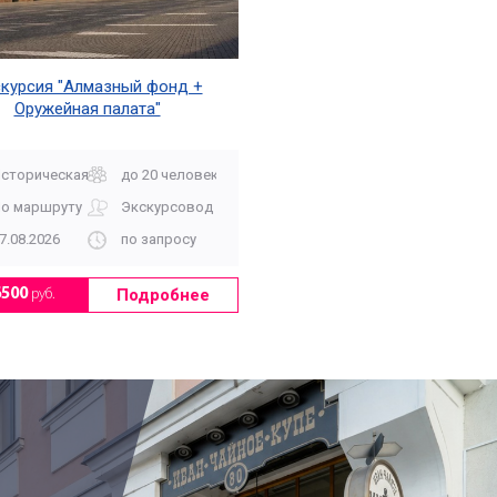
курсия "Алмазный фонд +
Оружейная палата"
сторическая
до 20 человек
о маршруту
Экскурсовод
7.08.2026
по запросу
Подробнее
6500
руб.