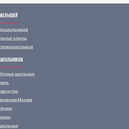
 МАЛЫШЕЙ
 дошкольников
льные классы
первоклассников
ШКОЛЬНИКОВ
бусные школьные
емль
зводства
аковская Москва
обняки
нкеры
школьные