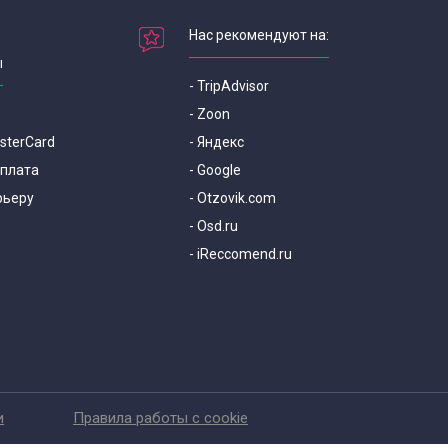
Нас рекомендуют на:
ы
- TripAdvisor
- Zoon
asterCard
- Яндекс
оплата
- Google
рьеру
- Otzovik.com
- Osd.ru
- iReccomend.ru
и
Правила работы с cookie