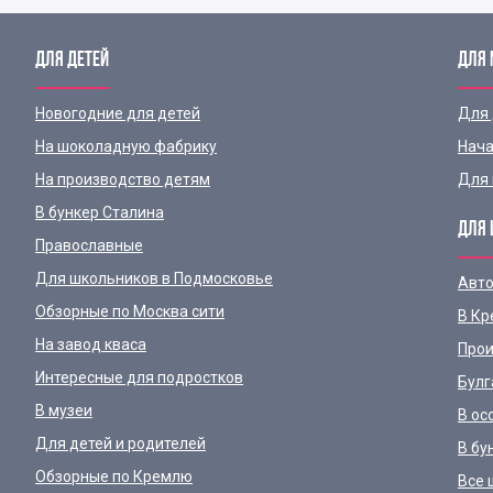
ДЛЯ ДЕТЕЙ
ДЛЯ
Новогодние для детей
Для
На шоколадную фабрику
Нача
На производство детям
Для 
В бункер Сталина
ДЛЯ 
Православные
Для школьников в Подмосковье
Авто
Обзорные по Москва сити
В Кр
На завод кваса
Прои
Интересные для подростков
Булг
В музеи
В ос
Для детей и родителей
В бу
Обзорные по Кремлю
Все 