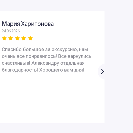
Мария Харитонова
Юрий
24.06.2026
03.06.202
Спасибо большое за экскурсию, нам
Всё пр
очень все понравилось! Все вернулись
интере
счастливые! Александру отдельная
вопрос
благодарность! Хорошего вам дня!
супер!