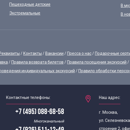
Пешеходные детские
В му
Экстремальные
В но
Реквизиты
Контакты
Вакансии
Пресса о нас
Подарочные серт
авка
Правила возврата билетов
Правила посещения экскурсий
роведения индивидуальных экскурсий
Правило обработки персо
Контактные телефоны:
Наш адрес:
+7 (495) 088-68-58
г. Москва,
ул. Селезневска
Многоканальный
строение 2, офи