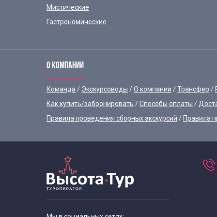
Мистические
Гастрономические
О КОМПАНИИ
Команда
Экскурсоводы
О компании
Трансфер
Как купить/забронировать
Способы оплаты
Дост
Правила проведения сборных экскурсий
Правила п
Мы в социальных сетях: