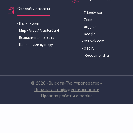
Способы оплаты
- TripAdvisor
- Zoon
- Наличными
- Яндекс
- Мир / Visa / MasterCard
- Google
- Безналичная оплата
- Otzovik.com
- Наличными курьеру
- Osd.ru
- iReccomend.ru
© 2026 «Высота-Тур туроператор»
Политика конфиденциальности
Правила работы с cookie