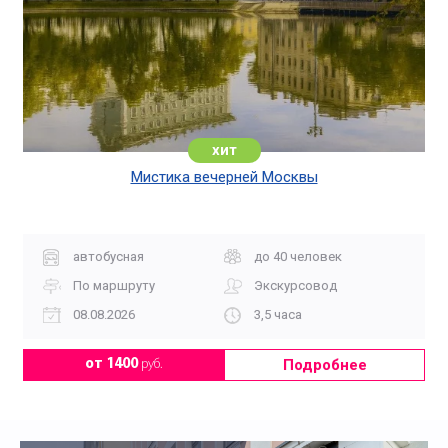
хит
Мистика вечерней Москвы
автобусная
до 40 человек
По маршруту
Экскурсовод
08.08.2026
3,5 часа
Подробнее
от 1400
руб.