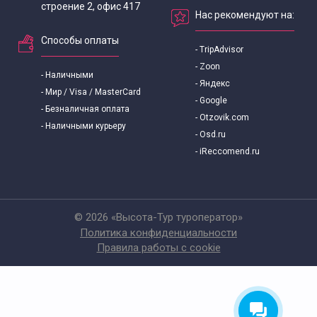
строение 2, офис 417
Нас рекомендуют на:
Способы оплаты
- TripAdvisor
- Zoon
- Наличными
- Яндекс
- Мир / Visa / MasterCard
- Google
- Безналичная оплата
- Otzovik.com
- Наличными курьеру
- Osd.ru
- iReccomend.ru
© 2026 «Высота-Тур туроператор»
Политика конфиденциальности
Правила работы с cookie