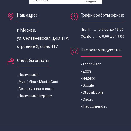
Наш адрес:
График работы офиса:
Пн.-Пт. ...... с 9:00 до 19:00
г. Москва,
Сб.-Вс. ...... с 9:00 до 19:00
ул. Селезневская, дом 11А
строение 2, офис 417
Нас рекомендуют на:
Способы оплаты
- TripAdvisor
- Zoon
- Наличными
- Яндекс
- Мир / Visa / MasterCard
- Google
- Безналичная оплата
- Otzovik.com
- Наличными курьеру
- Osd.ru
- iReccomend.ru