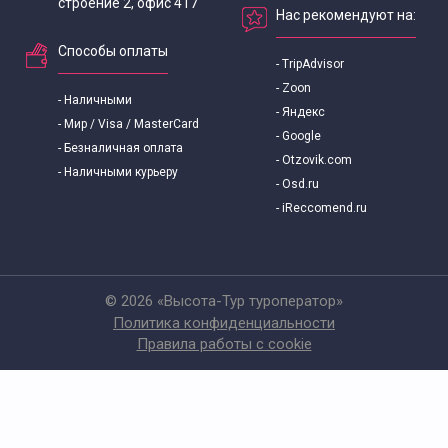
строение 2, офис 417
Нас рекомендуют на:
Способы оплаты
- TripAdvisor
- Zoon
- Наличными
- Яндекс
- Мир / Visa / MasterCard
- Google
- Безналичная оплата
- Otzovik.com
- Наличными курьеру
- Osd.ru
- iReccomend.ru
© 2026 «Высота-Тур туроператор»
Политика конфиденциальности
Правила работы с cookie