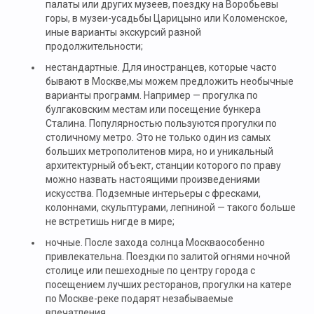
палаты или других музеев, поездку на Воробьевы
горы, в музеи-усадьбы Царицыно или Коломенское,
иные варианты экскурсий разной
продолжительности;
нестандартные. Для иностранцев, которые часто
бывают в Москве,мы можем предложить необычные
варианты программ. Например — прогулка по
булгаковским местам или посещение бункера
Сталина. Популярностью пользуются прогулки по
столичному метро. Это не только один из самых
больших метрополитенов мира, но и уникальный
архитектурный объект, станции которого по праву
можно назвать настоящими произведениями
искусства. Подземные интерьеры с фресками,
колоннами, скульптурами, лепниной — такого больше
не встретишь нигде в мире;
ночные. После захода солнца Москваособенно
привлекательна. Поездки по залитой огнями ночной
столице или пешеходные по центру города с
посещением лучших ресторанов, прогулки на катере
по Москве-реке подарят незабываемые
впечатления.