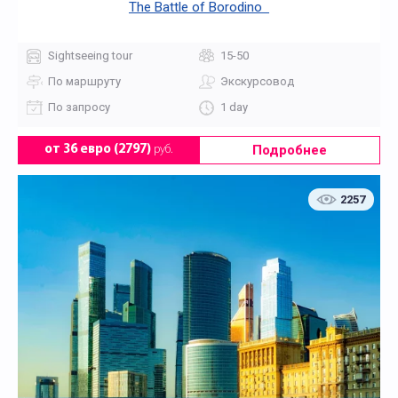
The Battle of Borodino
Sightseeing tour
15-50
По маршруту
Экскурсовод
По запросу
1 day
Подробнее
от 36 евро (2797)
руб.
2257