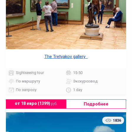
The Tretyakov gallery
Sightseeing tour
15-50
По маршруту
Экскурсовод
По запросу
1 day
Подробнее
от 18 евро (1399)
руб.
1836