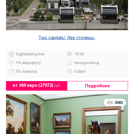
Two capitals/ Две столицы
Sightseeing tour
15-50
По маршруту
Экскурсовод
По запросу
5 days
Подробнее
от 360 евро (27972)
руб.
2082