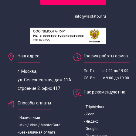
info@visotatour.ru
Наш адрес:
График работы офиса:
Пн.-Пт. ...... с 9:00 до 19:00
г. Москва,
Сб.-Вс. ...... с 9:00 до 19:00
ул. Селезневская, дом 11А
строение 2, офис 417
Нас рекомендуют на:
Способы оплаты
- TripAdvisor
- Zoon
- Наличными
- Яндекс
- Мир / Visa / MasterCard
- Google
- Безналичная оплата