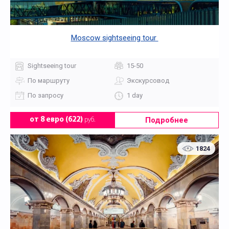
Moscow sightseeing tour
Sightseeing tour
15-50
По маршруту
Экскурсовод
По запросу
1 day
Подробнее
от 8 евро (622)
руб.
1824