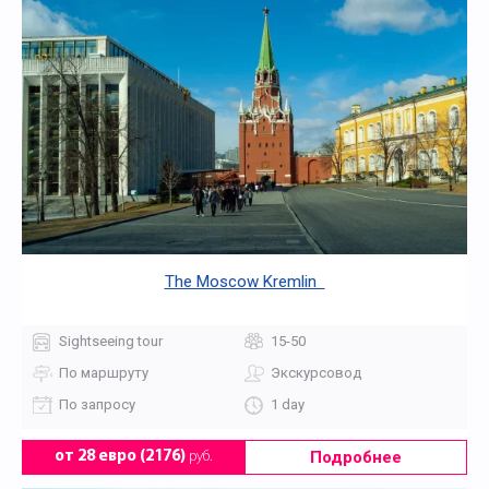
The Moscow Kremlin
Sightseeing tour
15-50
По маршруту
Экскурсовод
По запросу
1 day
Подробнее
от 28 евро (2176)
руб.