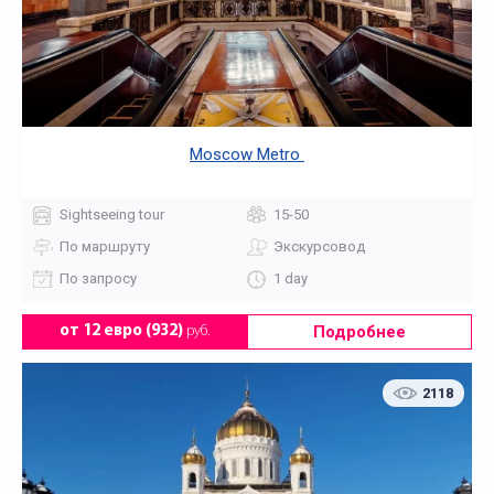
Moscow Metro
Sightseeing tour
15-50
По маршруту
Экскурсовод
По запросу
1 day
Подробнее
от 12 евро (932)
руб.
2118