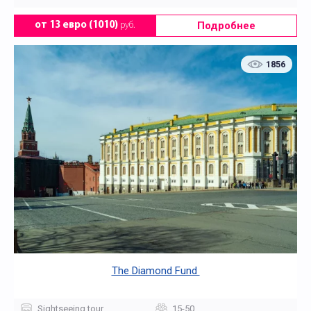
Подробнее
от 13 евро (1010)
руб.
1856
The Diamond Fund
Sightseeing tour
15-50