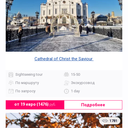
Cathedral of Christ the Saviour
Sightseeing tour
15-50
По маршруту
Экскурсовод
По запросу
1 day
Подробнее
от 19 евро (1476)
руб.
1781