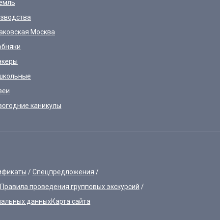
емль
зводства
аковская Москва
обняки
нкеры
школьные
зеи
вогодние каникулы
ификаты
Спецпредложения
Правила проведения групповых экскурсий
нальных данных
Карта сайта