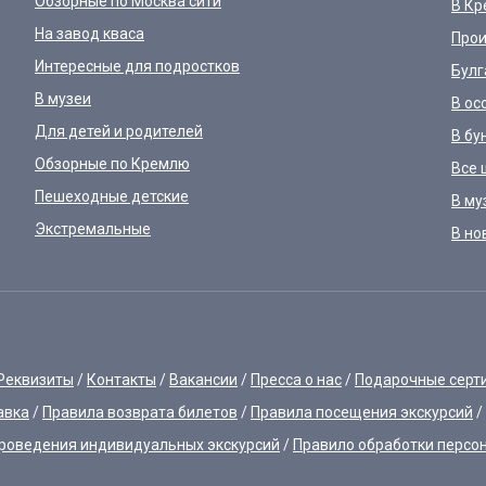
Обзорные по Москва сити
В Кр
На завод кваса
Прои
Интересные для подростков
Булг
В музеи
В ос
Для детей и родителей
В бу
Обзорные по Кремлю
Все 
Пешеходные детские
В му
Экстремальные
В но
Реквизиты
Контакты
Вакансии
Пресса о нас
Подарочные серт
авка
Правила возврата билетов
Правила посещения экскурсий
роведения индивидуальных экскурсий
Правило обработки персо