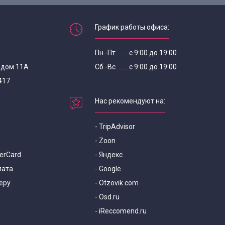
График работы офиса:
Пн.-Пт. ...... с 9:00 до 19:00
, дом 11А
Сб.-Вс. ...... с 9:00 до 19:00
417
Нас рекомендуют на:
- TripAdvisor
- Zoon
terCard
- Яндекс
лата
- Google
еру
- Otzovik.com
- Osd.ru
- iReccomend.ru