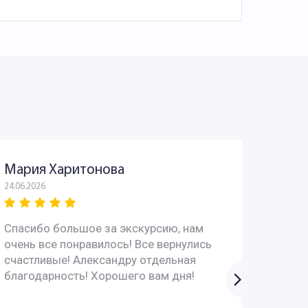
Мария Харитонова
Юрий
24.06.2026
03.06.202
Спасибо большое за экскурсию, нам
Всё пр
очень все понравилось! Все вернулись
интере
счастливые! Александру отдельная
вопрос
благодарность! Хорошего вам дня!
супер!