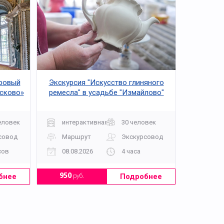
ровый
Экскурсия "Искусство глиняного
усково»
ремесла" в усадьбе "Измайлово"
еловек
интерактивная
30 человек
совод
Маршрут
Экскурсовод
сов
08.08.2026
4 часа
бнее
Подробнее
950
руб.