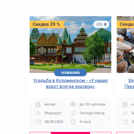
Скидка 20 %
Скидк
0
новинка
Усадьба в Коломенском - «У наших
Хл
ворот всегда хоровод»
Пека
музей
до 30 человек
н
Маршрут
Экскурсовод
08.08.2026
4 часа
0