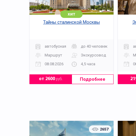
хит
Тайны сталинской Москвы
Э
автобусная
до 40 человек
а
Маршрут
Экскурсовод
М
08.08.2026
4,5 часа
0
Подробнее
от 2600
руб.
21
2657