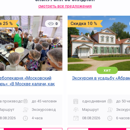
смотреть все предложения
а 25 %
Скидка 10 %
0
хит
ебопекарня «Московский
Экскурсия в усадьбу «Абра
рь»: «В Москве калачи, как
огонь горячи»
а производство
до 45 человек
однодневная
до 50 ч
Маршрут
Экскурсовод
Маршрут
Экскур
8.08.2026
4 часа
08.08.2026
6 часов