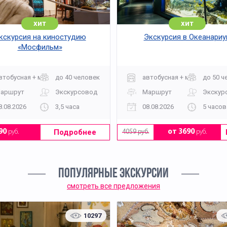
хит
хит
кскурсия на киностудию
Экскурсия в Океанариу
«Мосфильм»
втобусная + музей
до 40 человек
автобусная + музей
до 50 ч
аршрут
Экскурсовод
Маршрут
Экскур
8.08.2026
3,5 часа
08.08.2026
5 часов
Подробнее
90
руб.
от 3690
руб.
4059 руб.
ПОПУЛЯРНЫЕ ЭКСКУРСИИ
смотреть все предложения
10297