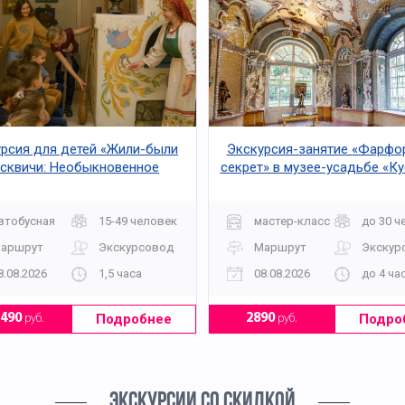
рсия для детей «Жили-были
Экскурсия-занятие «Фарфо
сквичи: Необыкновенное
секрет» в музее-усадьбе «К
утешествие с любимыми
персонажами»
втобусная
15-49 человек
мастер-класс
до 30 ч
аршрут
Экскурсовод
Маршрут
Экскур
8.08.2026
1,5 часа
08.08.2026
до 4 ча
Подробнее
Подро
1490
руб.
2890
руб.
ЭКСКУРСИИ СО СКИДКОЙ