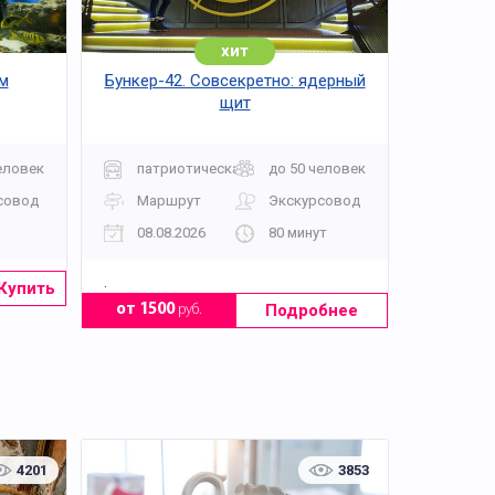
хит
м
Бункер-42. Совсекретно: ядерный
щит
еловек
патриотическая
до 50 человек
совод
Маршрут
Экскурсовод
08.08.2026
80 минут
.
Купить
Подробнее
от 1500
руб.
4201
3853