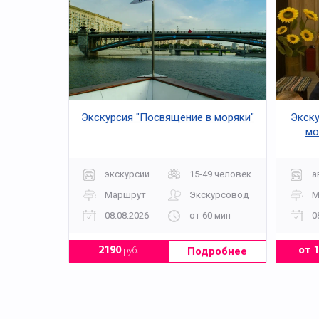
Экскурсия "Посвящение в моряки"
Экску
мо
п
экскурсии
15-49 человек
а
Маршрут
Экскурсовод
М
08.08.2026
от 60 мин
0
Подробнее
2190
руб.
от 