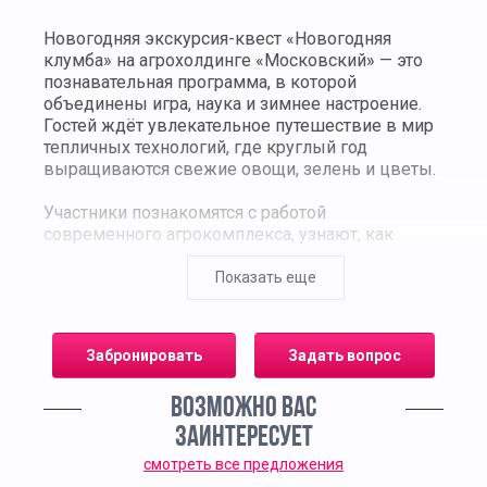
Новогодняя экскурсия-квест «Новогодняя
клумба» на агрохолдинге «Московский» — это
познавательная программа, в которой
объединены игра, наука и зимнее настроение.
Гостей ждёт увлекательное путешествие в мир
тепличных технологий, где круглый год
выращиваются свежие овощи, зелень и цветы.
Участники познакомятся с работой
современного агрокомплекса, узнают, как
создаются комфортные условия для растений в
зимний период, какие технологии помогают
Показать еще
сохранять урожай и экологическую чистоту
продукции. Экскурсоводы расскажут, как труд
агрономов и инженеров превращает теплицы в
Забронировать
Задать вопрос
настоящий зелёный город под стеклом.
ВОЗМОЖНО ВАС
Главная часть программы — новогодний квест
«Клумба желаний». Ребята выполняют
ЗАИНТЕРЕСУЕТ
тематические задания, ищут подсказки среди
смотреть все предложения
грядок, изучают растения и разгадывают