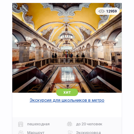
загадки, чтобы в конце найти праздничный
символ — волшебную клумбу. В ходе игры
12959
участники не только узнают интересные факты
о выращивании культур, но и почувствуют себя
исследователями в настоящей лаборатории
природы.
Финалом экскурсии станет творческая
мастерская, где гости создадут собственные
мини-композиции из живых растений или
праздничных украшений. Каждый участник
заберёт свой результат домой как напоминание
о встрече с чудом природы и зимним
праздником.
Экскурсия-квест «Новогодняя клумба» —
хит
современный формат зимнего отдыха,
Экскурсия для школьников в метро
объединяющий познавательную экскурсию,
интерактивную игру и атмосферу Нового года,
дарящий детям и взрослым яркие впечатления
и новые знания.
пешеходная
до 20 человек
Маршрут
Экскурсовод