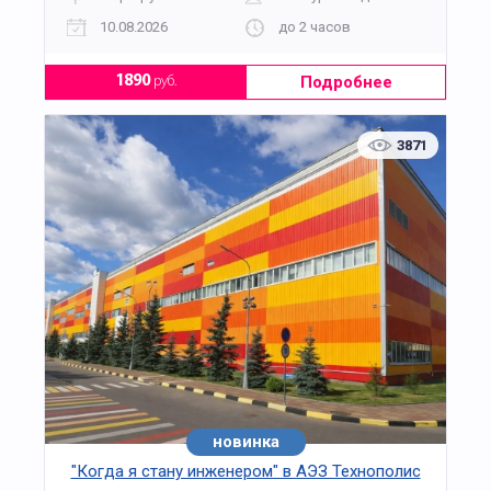
10.08.2026
до 2 часов
Подробнее
1890
руб.
3871
новинка
хит
"Когда я стану инженером" в АЭЗ Технополис