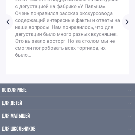
Новогодние экскурсии для старшеклассников
с дегустацией на фабрике «У Палыча».
Очень понравился рассказ экскурсовода
Новогодние экскурсии по Москве
содержащий интересные факты и ответы на
наши вопросы. Нам понравилось, что для
дегустации было много разных вкусняшек.
Новогодние экскурсии для детей в Москве
Это вызвало восторг. Но за столом мы не
смогли попробовать всех тортиков, их
Новогодние экскурсии для дошкольников
было...
Новогодние экскурсии для школьников в Москве
Новогодние экскурсии для школьников 3 класса в
ПОПУЛЯРНЫЕ
Москве
ДЛЯ ДЕТЕЙ
Новогодние экскурсии для 4 класса
ДЛЯ МАЛЫШЕЙ
Экскурсии на новый год для детей начальной школы
ДЛЯ ШКОЛЬНИКОВ