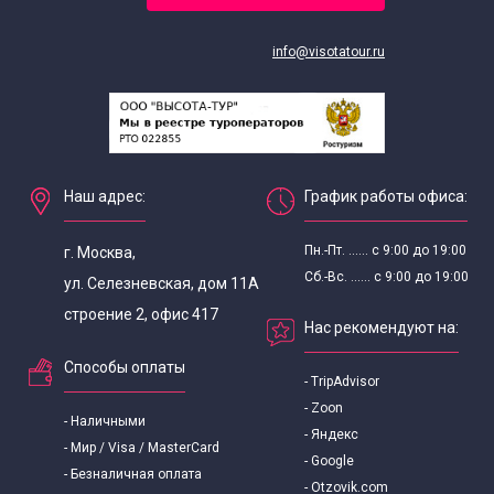
info@visotatour.ru
Наш адрес:
График работы офиса:
Пн.-Пт. ...... с 9:00 до 19:00
г. Москва,
Сб.-Вс. ...... с 9:00 до 19:00
ул. Селезневская, дом 11А
строение 2, офис 417
Нас рекомендуют на:
Способы оплаты
- TripAdvisor
- Zoon
- Наличными
- Яндекс
- Мир / Visa / MasterCard
- Google
- Безналичная оплата
- Otzovik.com