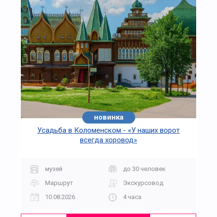
новинка
Усадьба в Коломенском - «У наших ворот
всегда хоровод»
музей
до 30 человек
Маршрут
Экскурсовод
10.08.2026
4 часа