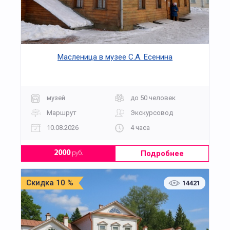
Масленица в музее С.А. Есенина
музей
до 50 человек
Маршрут
Экскурсовод
10.08.2026
4 часа
Подробнее
2000
руб.
Скидка 10 %
14421