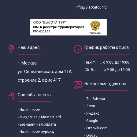
info@visotatour.ru
Наш адрес:
График работы офиса:
Пн.-Пт. ...... с 9:00 до 19:00
г. Москва,
Сб.-Вс. ...... с 9:00 до 19:00
ул. Селезневская, дом 11А
строение 2, офис 417
Нас рекомендуют на:
Способы оплаты
- TripAdvisor
- Zoon
- Наличными
- Яндекс
- Мир / Visa / MasterCard
- Google
- Безналичная оплата
- Otzovik.com
- Наличными курьеру
- Osd.ru