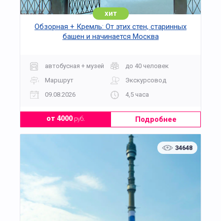
хит
Обзорная + Кремль: От этих стен, старинных
башен и начинается Москва
автобусная + музей
до 40 человек
Маршрут
Экскурсовод
09.08.2026
4,5 часа
Подробнее
от 4000
руб.
34648