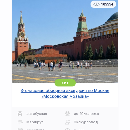
WC
105554
Просторная открытая палуба подходит для
танцевальных вечеринок, шоу-программ и
выступлений, а стильный интерьер с
панорамными окнами создаёт атмосферу уюта
и элегантности.
Профессиональные повара предложат меню в
лучших традициях русской и европейской кухни,
а внимательный персонал обеспечит высокий
уровень сервиса.
Яхты "Рэдиссон"
— это безопасность, комфорт
и атмосфера праздника 365 дней в году.
хит
3-х часовая обзорная экскурсия по Москве
«Московская мозаика»
автобусная
до 40 человек
Маршрут
Экскурсовод