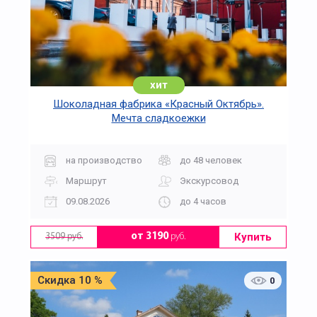
хит
Шоколадная фабрика «Красный Октябрь».
Мечта сладкоежки
на производство
до 48 человек
Маршрут
Экскурсовод
09.08.2026
до 4 часов
Купить
от 3190
руб.
3509 руб.
Скидка 10 %
0