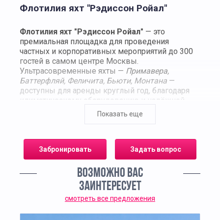
Флотилия яхт "Рэдиссон Ройал"
Флотилия яхт "Рэдиссон Ройал"
— это
премиальная площадка для проведения
частных и корпоративных мероприятий до 300
гостей в самом центре Москвы.
Ультрасовременные яхты —
Примавера,
Баттерфляй, Феличита, Бьюти, Монтана
—
доступны для аренды круглый год, благодаря
климатическому оборудованию и надёжной
технической базе.
Показать еще
На борту — всё для яркого и комфортного
праздника:
Системы кондиционирования и отопления
Забронировать
Задать вопрос
Бар
Музыкальное и световое оборудование
ВОЗМОЖНО ВАС
Караоке
Wi-Fi
ЗАИНТЕРЕСУЕТ
Мультимедийное оборудование
смотреть все предложения
Микрофоны
Подводная подсветка