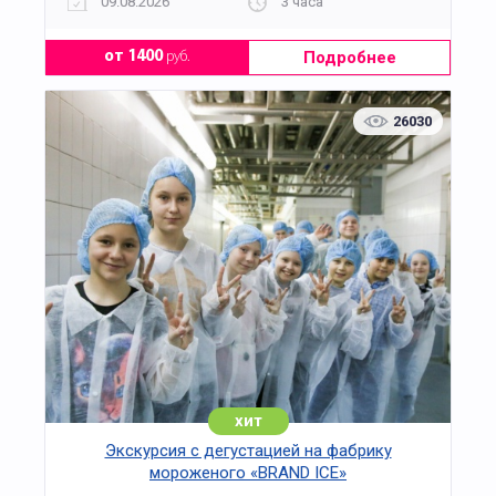
09.08.2026
3 часа
Подробнее
от 1400
руб.
26030
хит
Экскурсия с дегустацией на фабрику
мороженого «BRAND ICE»