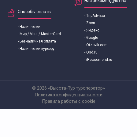
Нас рекомендуют на:
Способы оплаты
- TripAdvisor
- Zoon
- Наличными
- Яндекс
- Мир / Visa / MasterCard
- Google
- Безналичная оплата
- Otzovik.com
- Наличными курьеру
- Osd.ru
- iReccomend.ru
© 2026 «Высота-Тур туроператор»
Политика конфиденциальности
Правила работы с cookie