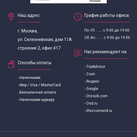
Наш адрес:
График работы офиса:
Пн.-Пт. ...... с 9:00 до 19:00
г. Москва,
Сб.-Вс. ...... с 9:00 до 19:00
ул. Селезневская, дом 11А
строение 2, офис 417
Нас рекомендуют на:
Способы оплаты
- TripAdvisor
- Zoon
- Наличными
- Яндекс
- Мир / Visa / MasterCard
- Google
- Безналичная оплата
- Otzovik.com
- Наличными курьеру
- Osd.ru
- iReccomend.ru