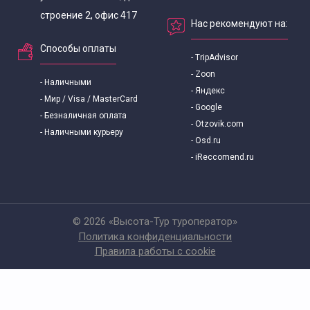
строение 2, офис 417
Нас рекомендуют на:
Способы оплаты
- TripAdvisor
- Zoon
- Наличными
- Яндекс
- Мир / Visa / MasterCard
- Google
- Безналичная оплата
- Otzovik.com
- Наличными курьеру
- Osd.ru
- iReccomend.ru
© 2026 «Высота-Тур туроператор»
Политика конфиденциальности
Правила работы с cookie