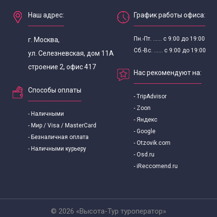
Наш адрес:
График работы офиса:
Пн.-Пт. ...... с 9:00 до 19:00
г. Москва,
Сб.-Вс. ...... с 9:00 до 19:00
ул. Селезневская, дом 11А
строение 2, офис 417
Нас рекомендуют на:
Способы оплаты
- TripAdvisor
- Zoon
- Наличными
- Яндекс
- Мир / Visa / MasterCard
- Google
- Безналичная оплата
- Otzovik.com
- Наличными курьеру
- Osd.ru
- iReccomend.ru
© 2026 «Высота-Тур туроператор»