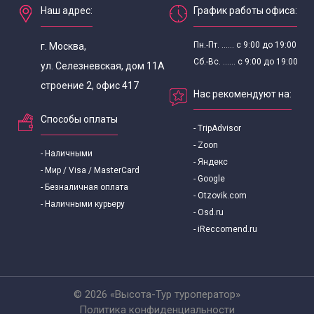
Наш адрес:
График работы офиса:
Пн.-Пт. ...... с 9:00 до 19:00
г. Москва,
Сб.-Вс. ...... с 9:00 до 19:00
ул. Селезневская, дом 11А
строение 2, офис 417
Нас рекомендуют на:
Способы оплаты
- TripAdvisor
- Zoon
- Наличными
- Яндекс
- Мир / Visa / MasterCard
- Google
- Безналичная оплата
- Otzovik.com
- Наличными курьеру
- Osd.ru
- iReccomend.ru
© 2026 «Высота-Тур туроператор»
Политика конфиденциальности