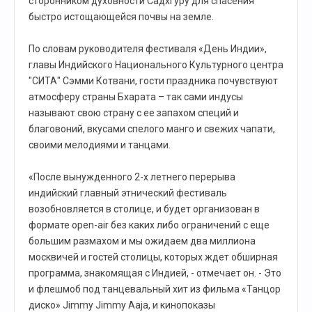
сторонником духовности Садхгуру для спасения
быстро истощающейся почвы на земле.
По словам руководителя фестиваля «День Индии»,
главы Индийского Национального Культурного центра
"СИТА" Сэмми Котвани, гости праздника почувствуют
атмосферу страны Бхарата – так сами индусы
называют свою страну с ее запахом специй и
благовоний, вкусами спелого манго и свежих чапати,
своими мелодиями и танцами.
«После вынужденного 2-х летнего перерыва
индийский главный этнический фестиваль
возобновляется в столице, и будет организован в
формате open-air без каких либо ограничений с еще
большим размахом и мы ожидаем два миллиона
москвичей и гостей столицы, которых ждет обширная
программа, знакомящая с Индией, - отмечает он. - Это
и флешмоб под танцевальный хит из фильма «Танцор
диско» Jimmy Jimmy Aaja, и кинопоказы