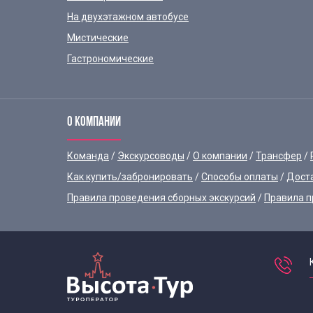
На двухэтажном автобусе
Мистические
Гастрономические
О КОМПАНИИ
Команда
Экскурсоводы
О компании
Трансфер
Как купить/забронировать
Способы оплаты
Дост
Правила проведения сборных экскурсий
Правила п