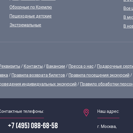
Обзорные по Кремлю
Все 
Пешеходные детские
В му
Экстремальные
В но
Реквизиты
Контакты
Вакансии
Пресса о нас
Подарочные серт
авка
Правила возврата билетов
Правила посещения экскурсий
роведения индивидуальных экскурсий
Правило обработки персо
Контактные телефоны:
Наш адрес:
+7 (495) 088-68-58
г. Москва,