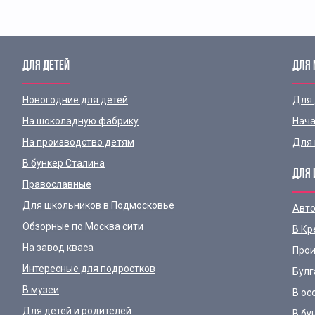
ДЛЯ ДЕТЕЙ
ДЛЯ
Новогодние для детей
Для
На шоколадную фабрику
Нача
На производство детям
Для 
В бункер Сталина
ДЛЯ 
Православные
Для школьников в Подмосковье
Авто
Обзорные по Москва сити
В Кр
На завод кваса
Прои
Интересные для подростков
Булг
В музеи
В ос
Для детей и родителей
В бу