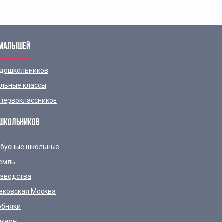
 МАЛЫШЕЙ
 дошкольников
льные классы
первоклассников
ШКОЛЬНИКОВ
бусные школьные
емль
зводства
аковская Москва
обняки
нкеры