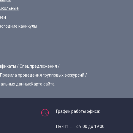
школьные
зеи
вогодние каникулы
ификаты
Спецпредложения
Правила проведения групповых экскурсий
нальных данных
Карта сайта
График работы офиса:
Пн.-Пт. ...... с 9:00 до 19:00