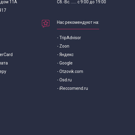
, дом 11А
Сб.-Вс. ...... с 9:00 до 19:00
417
Нас рекомендуют на:
- TripAdvisor
- Zoon
terCard
- Яндекс
лата
- Google
еру
- Otzovik.com
- Osd.ru
- iReccomend.ru