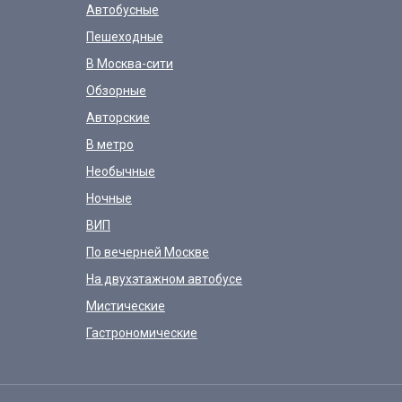
Автобусные
Пешеходные
В Москва-сити
Обзорные
Авторские
В метро
Необычные
Ночные
ВИП
По вечерней Москве
На двухэтажном автобусе
Мистические
Гастрономические