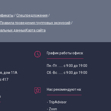
ификаты
Спецпредложения
Правила проведения групповых экскурсий
нальных данных
Карта сайта
График работы офиса:
Пн.-Пт. ...... с 9:00 до 19:00
я, дом 11А
Сб.-Вс. ...... с 9:00 до 19:00
с 417
Нас рекомендуют на:
ы
- TripAdvisor
- Zoon