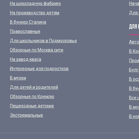
На шоколадную фабрику
Нача
На производство детям
Для 
В бункер Сталина
ДЛЯ 
Православные
Для школьников в Подмосковье
Авто
Обзорные по Москва сити
В Кр
На завод кваса
Прои
Интересные для подростков
Булг
В музеи
В ос
Для детей и родителей
В бу
Обзорные по Кремлю
Все 
Пешеходные детские
В му
Экстремальные
В но