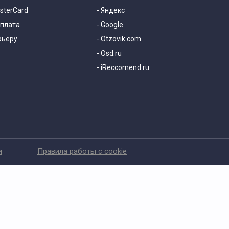
asterCard
- Яндекс
оплата
- Google
рьеру
- Otzovik.com
- Osd.ru
- iReccomend.ru
и
Правила работы с cookie