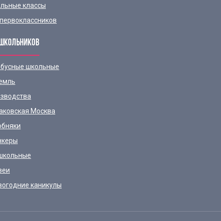
льные классы
первоклассников
ШКОЛЬНИКОВ
бусные школьные
емль
зводства
аковская Москва
обняки
нкеры
школьные
зеи
вогодние каникулы